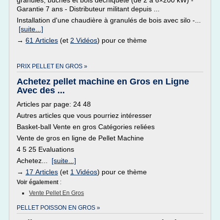
granulés, bûches et bois déchiqueté (de 2 à 6×200 kW) -
Garantie 7 ans - Distributeur militant depuis ...
Installation d'une chaudière à granulés de bois avec silo -...
[suite...]
→
61 Articles
(et
2 Vidéos
) pour ce thème
PRIX PELLET EN GROS »
Achetez pellet machine en Gros en Ligne
Avec des ...
Articles par page: 24 48
Autres articles que vous pourriez intéresser
Basket-ball Vente en gros Catégories reliées
Vente de gros en ligne de Pellet Machine
4 5 25 Evaluations
Achetez...
[suite...]
→
17 Articles
(et
1 Vidéos
) pour ce thème
Voir également
:
Vente Pellet En Gros
PELLET POISSON EN GROS »