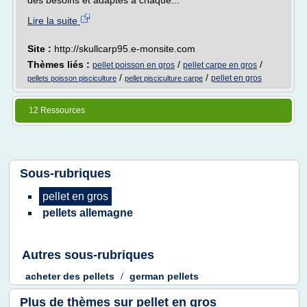
des besoins et adaptés a chaque...
Lire la suite
Site :
http://skullcarp95.e-monsite.com
Thèmes liés :
/
/
pellet poisson en gros
pellet carpe en gros
/
/
pellet en gros
pellets poisson pisciculture
pellet pisciculture carpe
12 Ressources
Sous-rubriques
pellet en gros
pellets allemagne
Autres sous-rubriques
acheter
des
pellets
/
german pellets
Plus de thèmes sur
pellet en gros