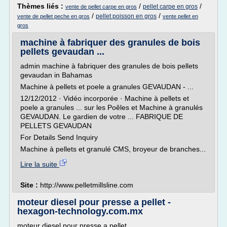
Thèmes liés :
/
/
pellet carpe en gros
vente de pellet carpe en gros
/
/
pellet poisson en gros
vente de pellet peche en gros
vente pellet en
gros
machine à fabriquer des granules de bois
pellets gevaudan ...
admin machine à fabriquer des granules de bois pellets
gevaudan in Bahamas
Machine à pellets et poele a granules GEVAUDAN - ...
12/12/2012 · Vidéo incorporée · Machine à pellets et
poele a granules ... sur les Poêles et Machine à granulés
GEVAUDAN. Le gardien de votre ... FABRIQUE DE
PELLETS GEVAUDAN
For Details Send Inquiry
Machine à pellets et granulé CMS, broyeur de branches...
Lire la suite
Site :
http://www.pelletmillsline.com
moteur diesel pour presse a pellet -
hexagon-technology.com.mx
moteur diesel pour presse a pellet