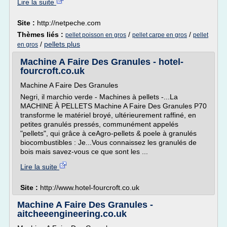
Lire la suite
Site :
http://netpeche.com
Thèmes liés :
/
/
pellet poisson en gros
pellet carpe en gros
pellet
/
pellets plus
en gros
Machine A Faire Des Granules - hotel-
fourcroft.co.uk
Machine A Faire Des Granules
Negri, il marchio verde - Machines à pellets -...La
MACHINE À PELLETS Machine A Faire Des Granules P70
transforme le matériel broyé, ultérieurement raffiné, en
petites granulés pressés, communément appelés
"pellets", qui grâce à ceAgro-pellets & poele à granulés
biocombustibles : Je...Vous connaissez les granulés de
bois mais savez-vous ce que sont les ...
Lire la suite
Site :
http://www.hotel-fourcroft.co.uk
Machine A Faire Des Granules -
aitcheeengineering.co.uk