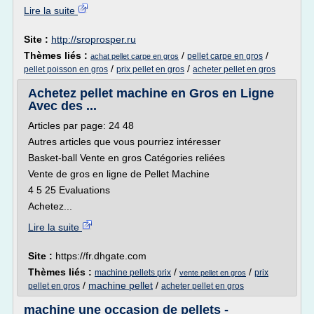
Lire la suite
Site :
http://sroprosper.ru
Thèmes liés :
/
/
pellet carpe en gros
achat pellet carpe en gros
/
/
pellet poisson en gros
prix pellet en gros
acheter pellet en gros
Achetez pellet machine en Gros en Ligne
Avec des ...
Articles par page: 24 48
Autres articles que vous pourriez intéresser
Basket-ball Vente en gros Catégories reliées
Vente de gros en ligne de Pellet Machine
4 5 25 Evaluations
Achetez...
Lire la suite
Site :
https://fr.dhgate.com
Thèmes liés :
/
/
machine pellets prix
prix
vente pellet en gros
/
machine pellet
/
pellet en gros
acheter pellet en gros
machine une occasion de pellets -