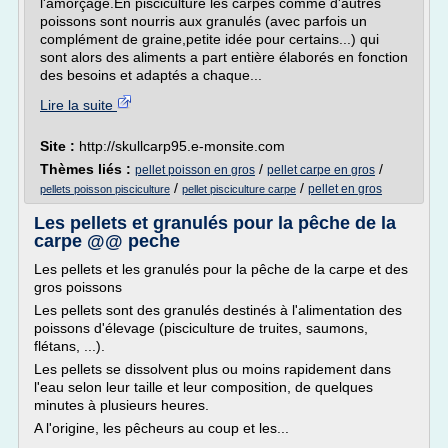
l'amorçage.En pisciculture les carpes comme d'autres
poissons sont nourris aux granulés (avec parfois un
complément de graine,petite idée pour certains...) qui
sont alors des aliments a part entière élaborés en fonction
des besoins et adaptés a chaque...
Lire la suite
Site :
http://skullcarp95.e-monsite.com
Thèmes liés :
/
/
pellet poisson en gros
pellet carpe en gros
/
/
pellet en gros
pellets poisson pisciculture
pellet pisciculture carpe
Les pellets et granulés pour la pêche de la
carpe @@ peche
Les pellets et les granulés pour la pêche de la carpe et des
gros poissons
Les pellets sont des granulés destinés à l'alimentation des
poissons d'élevage (pisciculture de truites, saumons,
flétans, ...).
Les pellets se dissolvent plus ou moins rapidement dans
l'eau selon leur taille et leur composition, de quelques
minutes à plusieurs heures.
A l'origine, les pêcheurs au coup et les...