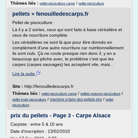
Thèmes liés :
/
pellet pisciculture carpe
pellet pisciculture
pellets » fenouilledescarps.fr
Pellet de pisciculture :
Là il y a 2 sortes, ceux qui sont faits à base céréalière et
ceux de nourriture complète.
Les céréalières ne sont là que pour être donnés en
complément d'une autre nourriture car nutritionnellement
ils sont nuls. Çà ne coute presque rien donc il, y en a
beaucoup qui pêche avec, le problème c'est que les
carpes (carpes sauvages) les acceptent vite, mais...
Lire la suite
Site :
http://fenouilledescarps.fr
Thèmes liés :
/
/
pellet pisciculture carpe
pellets poisson pisciculture
/
/
machine a faire des pellets prix
pellet truite pisciculture
pellet
pisciculture
prix du pellets - Page 3 - Carpe Alsace
Carpiste : entre 5 & 10 ans
Date d'inscription : 13/02/2010