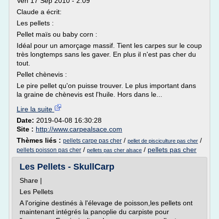
Ven 17 Sep 2010 - 2:09
Claude a écrit:
Les pellets :
Pellet maïs ou baby corn :
Idéal pour un amorçage massif. Tient les carpes sur le coup
très longtemps sans les gaver. En plus il n'est pas cher du
tout.
Pellet chènevis :
Le pire pellet qu'on puisse trouver. Le plus important dans
la graine de chènevis est l'huile. Hors dans le...
Lire la suite
Date:
2019-04-08 16:30:28
Site :
http://www.carpealsace.com
Thèmes liés :
/
/
pellets carpe pas cher
pellet de pisciculture pas cher
/
/
pellets pas cher
pellets poisson pas cher
pellets pas cher alsace
Les Pellets - SkullCarp
Share |
Les Pellets
A l'origine destinés à l'élevage de poisson,les pellets ont
maintenant intégrés la panoplie du carpiste pour