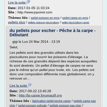
Lire la suite
Date:
2017-01-05 11:03:24
Site :
http://www.jcpoiret.com
Thèmes liés :
/
/
pellet poisson en gros
pellet carpe en gros
pellets plus
/
/
pellets poisson pisciculture
pellet pisciculture carpe
du pellets pour escher - Pêche à la carpe -
Débutant
gigi le Lun 24 Mar 2014 - 13:19
Salut,
Les pellets sont des granulés utilisés dans les
piscicultures pour nourrir les poissons d'élevage. La
richesse de ces granulés dépend des espèces auxquelles
ils sont destinés. Un pellet d'élevage de carpes ne sera
pas le même qu'un pellet pour truite, etc. Les pellets ont
donc une composition différente mais globalement, on y
retrouve un...
Lire la suite
Date:
2017-09-22 13:40:28
Site :
http://la-carpe.forumactif.org
Thèmes liés :
/
fabrication pellet peche carpe
pellets carpe pas
/
/
/
cher
pellet poisson extrude
pellets poisson pas cher