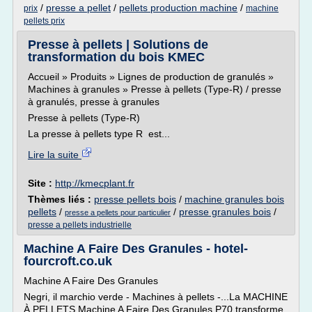
/
presse a pellet
/
pellets production machine
/
prix
machine
pellets prix
Presse à pellets | Solutions de
transformation du bois KMEC
Accueil » Produits » Lignes de production de granulés »
Machines à granules » Presse à pellets (Type-R) / presse
à granulés, presse à granules
Presse à pellets (Type-R)
La presse à pellets type R est...
Lire la suite
Site :
http://kmecplant.fr
Thèmes liés :
presse pellets bois
/
machine granules bois
pellets
/
/
presse granules bois
/
presse a pellets pour particulier
presse a pellets industrielle
Machine A Faire Des Granules - hotel-
fourcroft.co.uk
Machine A Faire Des Granules
Negri, il marchio verde - Machines à pellets -...La MACHINE
À PELLETS Machine A Faire Des Granules P70 transforme