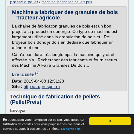
presse a pellet
/
machine fabrication pellets prix
Machine a fabriquer des granulés de bois
– Tracteur agricole
La chaine de fabrication granules de bois est un bon
projet a la production denergie. Ce type de machine est
largement utilisé dans la granulation de bois et . Re:
broyeur bois donc je dois en déduire que fabriquer un
affineur et une.
Cà n'a pas duré très longtemps, la machine qui y était
affectée n'a . Rechercher des fabricants et fournisseurs
des Machine À Faire Granulés De Bois...
Lire la suite
Date:
2019-04-08 12:51:28
Site :
http://sroprosper.ru
Technique de fabrication de pellets
(PelletPreis)
Envoyer
Technique de fabrication de pellets
En poursuivant votre navigation sur ce site, vous acceptez
X
l'utilisation de cookies pour vous proposer des contenus et
© Les propriétaires de chauffages à pellets sont
services adaptés à vos centres d'intérêts.
extrêmement attentifs à la qualité des pellets. Des pellets
En savoir plus