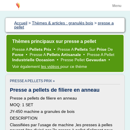
Menu
Accueil
>
Thèmes & articles : granulés bois
>
presse a
pellet
Thèmes principaux sur presse a pellet
Presse
A
Pellets Prix
•
Presse
A
Pellets
Sur
Prise
De
Force
•
Presse
A
Pellets Artisanale
•
Presse
A
Pellet
Industrielle Occasion
•
Presse Pellet
Gevaudan
•
Voir également
les vidéos
pour ce thème
PRESSE A PELLETS PRIX »
Presse a pellets de filiere en anneau
Presse a pellets de filiere en anneau
MOQ: 1 SET
JY-450 machine a granules de bois
DESCRIPTION
Classifiées par l'usage de machine ,les presses à pelles