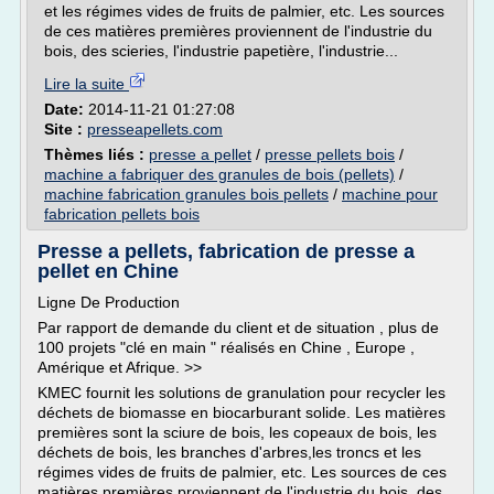
et les régimes vides de fruits de palmier, etc. Les sources
de ces matières premières proviennent de l'industrie du
bois, des scieries, l'industrie papetière, l'industrie...
Lire la suite
Date:
2014-11-21 01:27:08
Site :
presseapellets.com
Thèmes liés :
presse a pellet
/
presse pellets bois
/
machine a fabriquer des granules de bois (pellets)
/
machine fabrication granules bois pellets
/
machine pour
fabrication pellets bois
Presse a pellets, fabrication de presse a
pellet en Chine
Ligne De Production
Par rapport de demande du client et de situation , plus de
100 projets "clé en main " réalisés en Chine , Europe ,
Amérique et Afrique. >>
KMEC fournit les solutions de granulation pour recycler les
déchets de biomasse en biocarburant solide. Les matières
premières sont la sciure de bois, les copeaux de bois, les
déchets de bois, les branches d'arbres,les troncs et les
régimes vides de fruits de palmier, etc. Les sources de ces
matières premières proviennent de l'industrie du bois, des