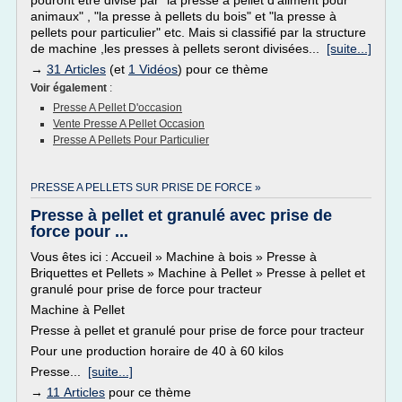
pouront être divisé par "la presse à pellet d'aliment pour
animaux" , "la presse à pellets du bois" et "la presse à
pellets pour particulier" etc. Mais si classifié par la structure
de machine ,les presses à pellets seront divisées...
[suite...]
→
31 Articles
(et
1 Vidéos
) pour ce thème
Voir également
:
Presse A Pellet D'occasion
Vente Presse A Pellet Occasion
Presse A Pellets Pour Particulier
PRESSE A PELLETS SUR PRISE DE FORCE »
Presse à pellet et granulé avec prise de
force pour ...
Vous êtes ici : Accueil » Machine à bois » Presse à
Briquettes et Pellets » Machine à Pellet » Presse à pellet et
granulé pour prise de force pour tracteur
Machine à Pellet
Presse à pellet et granulé pour prise de force pour tracteur
Pour une production horaire de 40 à 60 kilos
Presse...
[suite...]
→
11 Articles
pour ce thème