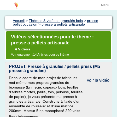
Menu
Accueil
>
Thèmes & vidéos : granulés bois
>
presse
pellet occasion
>
presse a pellets artisanale
Vidéos sélectionnées pour le thème :
presse a pellets artisanale
4 Vidéos
→
Voir également
14 Articles
pour ce thème
PROJET: Presse à granules / pellets press (Ma
presse à granules)
Dans le cadre de mon projet de fabriquer
voir la vidéo
moi-même mes propres granules de
biomasse (brin scie, copeaux bois, feuilles
d'arbres mortes, paille, foin, pelouse, feuilles
de papier), je vous présente ma presse à
granules artisanale. Construite à l'aide d'un
ensemble de rouleaux et d'une matrice
200mm. Moteur 5 hp monophasé 220 volts.
Bon visionnement