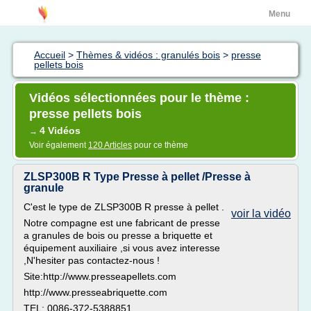
Menu
Accueil
>
Thèmes & vidéos : granulés bois
>
presse
pellets bois
Vidéos sélectionnées pour le thème :
presse pellets bois
4 Vidéos
→
Voir également
120 Articles
pour ce thème
ZLSP300B R Type Presse à pellet /Presse à
granule
C'est le type de ZLSP300B R presse à pellet .
voir la vidéo
Notre compagne est une fabricant de presse
a granules de bois ou presse a briquette et
équipement auxiliaire ,si vous avez interesse
,N'hesiter pas contactez-nous !
Site:http://www.presseapellets.com
http://www.presseabriquette.com
TEL: 0086-372-5388851