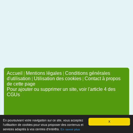
Accueil
|
Mentions légales
|
Conditions générales
d'utilisation
|
Utilisation des cookies
|
Contact à propos
de cette page
Pour ajouter ou supprimer un site, voir l'article 4 des
CGUs
En poursuivant votre navigation sur ce site, vous acceptez
X
l'utilisation de cookies pour vous proposer des contenus et
services adaptés à vos centres d'intérêts.
En savoir plus