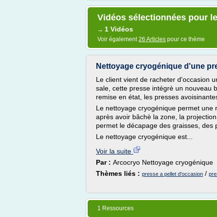
Vidéos sélectionnées pour le
1 Vidéos
→
Voir également
26 Articles
pour ce thème
Nettoyage cryogénique d'une pr
Le client vient de racheter d'occasion u
sale, cette presse intégrè un nouveau 
remise en état, les presses avoisinante
Le nettoyage cryogénique permet une r
après avoir bâchè la zone, la projectio
permet le décapage des graisses, des p
Le nettoyage cryogénique est...
Voir la suite
Par :
Arcocryo Nettoyage cryogénique
Thèmes liés :
/
presse a pellet d'occasion
pre
1 Ressources